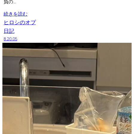
負の…
続きを読む
ヒロシのオプ
日記
8.20.05