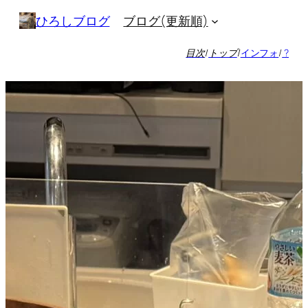
内
ブログ(更新順)
ひろしブログ
容
を
目次
/
トップ
/
インフォ
/
?
ス
キ
ッ
プ