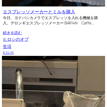
エスプレッソメーカーとミルを購入
今日、ヨドバシカメラでエスプレッソを入れる機械を購
入。デロンギエスプレッソメーカー BAR14N Caffe …
続きを読む
ヒロシのオプ
生活
8.24.05