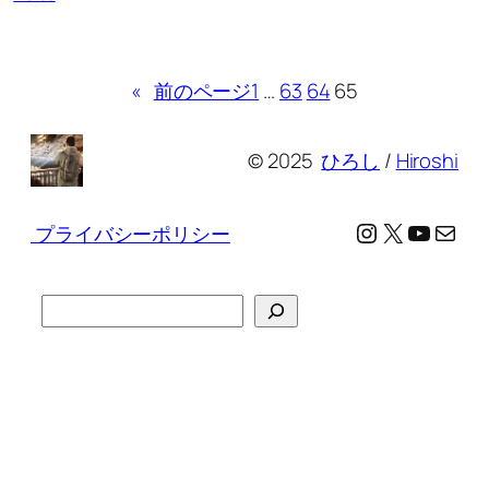
«
前のページ
1
…
63
64
65
© 2025
ひろし
/
Hiroshi
Instagram
X
YouTu
メール
プライバシーポリシー
検
索