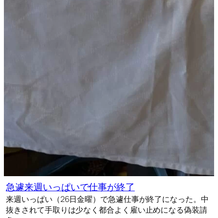
急遽来週いっぱいで仕事が終了
来週いっぱい（26日金曜）で急遽仕事が終了になった。中
抜きされて手取りは少なく都合よく雇い止めになる偽装請