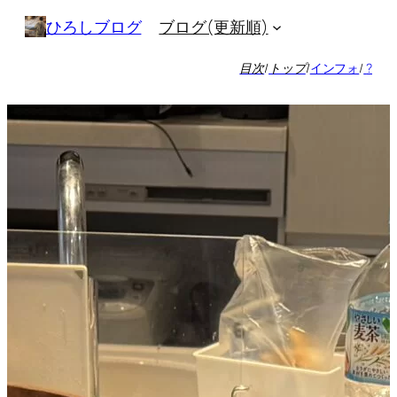
内
ブログ(更新順)
ひろしブログ
容
を
目次
/
トップ
/
インフォ
/
?
ス
キ
ッ
プ