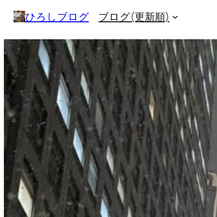
内
ひろしブログ
ブログ(更新順)
容
を
ス
キ
ッ
プ