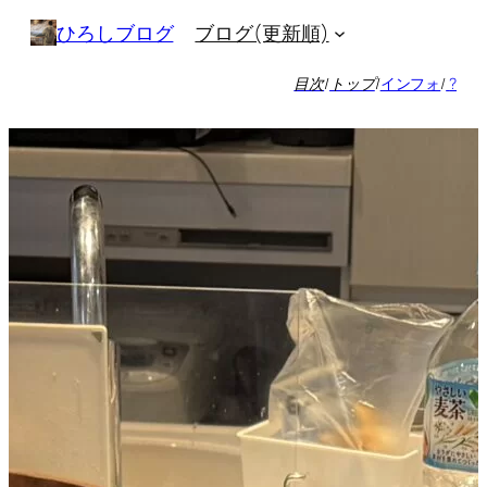
内
ブログ(更新順)
ひろしブログ
容
を
目次
/
トップ
/
インフォ
/
?
ス
キ
ッ
プ