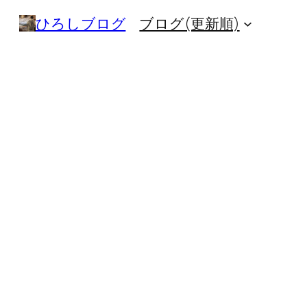
内
ひろしブログ
ブログ(更新順)
容
を
ス
キ
ッ
プ