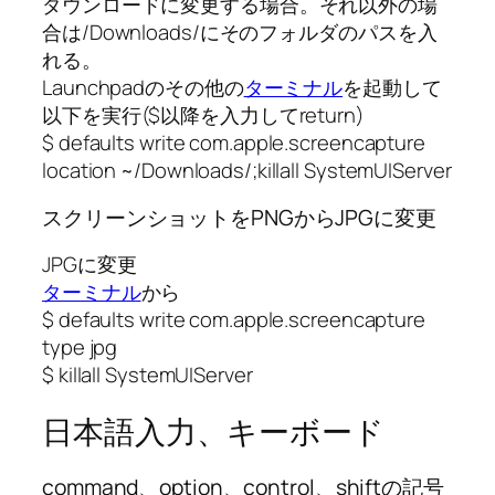
ダウンロードに変更する場合。それ以外の場
合は/Downloads/にそのフォルダのパスを入
れる。
Launchpadのその他の
ターミナル
を起動して
以下を実行($以降を入力してreturn)
$ defaults write com.apple.screencapture
location ~/Downloads/;killall SystemUIServer
スクリーンショットをPNGからJPGに変更
JPGに変更
ターミナル
から
$ defaults write com.apple.screencapture
type jpg
$ killall SystemUIServer
日本語入力、キーボード
command、option、control、shiftの記号