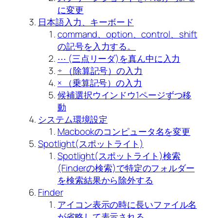
に変更
日本語入力、キーボード
command、option、control、shift
の記号を入力する。
⋯ (三点リーダ)を真ん中に入力
÷ （除算記号）の入力
× （乗算記号）の入力
候補選択ウインドウ1ページずつ移
動
システム環境設定
Macbookのコンピュータ名を変更
Spotlight(スポットライト)
Spotlight(スポットライト)検索
(Finderの検索)で特定のフォルダー
を検索結果から除外する
Finder
アイコン表示の時に長いファイル名
が省略して表示される