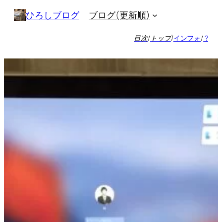
内
ブログ(更新順)
ひろしブログ
容
を
目次
/
トップ
/
インフォ
/
?
ス
キ
ッ
プ