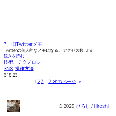
?、旧Twitterメモ
Twitterの個人的なメモになる。 アクセス数: 219
続きを読む
技術、テクノロジー
SNS
, 
操作方法
6.18.23
1
2
3
…
21
次のページ
»
© 2025
ひろし
/
Hiroshi