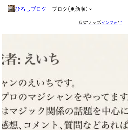
内
ブログ(更新順)
ひろしブログ
容
を
目次
/
トップ
/
インフォ
/
?
ス
キ
ッ
プ