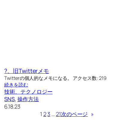
?、旧Twitterメモ
Twitterの個人的なメモになる。 アクセス数: 219
続きを読む
技術、テクノロジー
SNS
, 
操作方法
6.18.23
1
2
3
…
21
次のページ
»