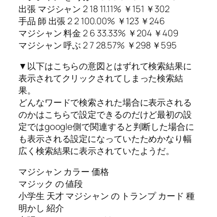
出張 マジシャン 2 18 11.11% ￥151 ￥302
手品 師 出張 2 2 100.00% ￥123 ￥246
マジシャン 料金 2 6 33.33% ￥204 ￥409
マジシャン 呼ぶ 2 7 28.57% ￥298 ￥595
▼以下はこちらの意図とはずれて検索結果に
表示されてクリックされてしまった検索結
果。
どんなワードで検索された場合に表示される
のかはこちらで設定できるのだけど最初の設
定ではgoogle側で関連すると判断した場合に
も表示される設定になっていたためかなり幅
広く検索結果に表示されていたようだ。
マジシャン カラー 価格
マジック の 値段
小学生 天才 マジシャン の トランプ カード 種
明かし 紹介