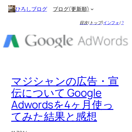
内
ブログ(更新順)
ひろしブログ
容
を
目次
/
トップ
/
インフォ
/
?
ス
キ
ッ
プ
マジシャンの広告・宣
伝について Google
Adwordsを4ヶ月使っ
てみた結果と感想