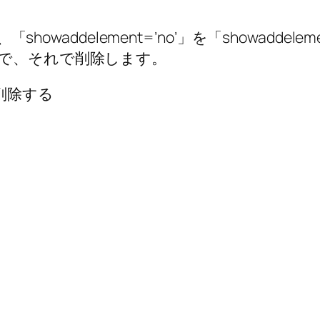
e’」に、「showaddelement=’no’」を「showa
で、それで削除します。
削除する