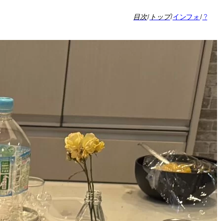
目次
/
トップ
/
インフォ
/
?