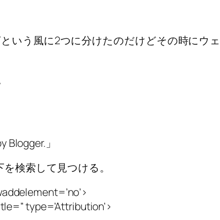
いう風に2つに分けたのだけどその時にウェブサイ
。
 Blogger.」
下を検索して見つける。
howaddelement=’no’>
itle=” type=’Attribution’>