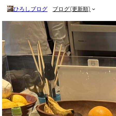
内
ひろしブログ
ブログ(更新順)
容
を
ス
キ
ッ
プ