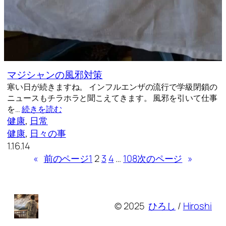
マジシャンの風邪対策
寒い日が続きますね。 インフルエンザの流行で学級閉鎖の
ニュースもチラホラと聞こえてきます。 風邪を引いて仕事
を…
続きを読む
健康
, 
日常
健康
, 
日々の事
1.16.14
«
前のページ
1
2
3
4
…
108
次のページ
»
© 2025
ひろし
/
Hiroshi