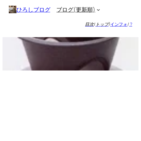
内
ブログ(更新順)
ひろしブログ
容
を
目次
/
トップ
/
インフォ
/
?
ス
キ
ッ
プ