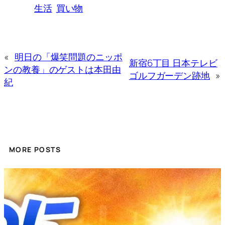
生活
買い物
«
明日の「爆笑問題のニッポ
新宿6丁目 日本テレビ
ンの教養」のゲストは本田由
ゴルフガーデン跡地
»
紀
MORE POSTS