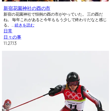
新宿花園神社の酉の市
新宿の花園神社で恒例の酉の市がやっていた。 三の酉だ
ね。 毎年これがあると今年ももう少しで終わりだなと感じ
る。…
続きを読む
日常
日々の事
11.27.13