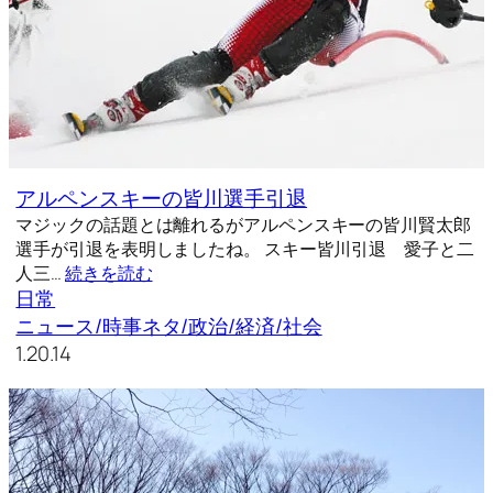
アルペンスキーの皆川選手引退
マジックの話題とは離れるがアルペンスキーの皆川賢太郎
選手が引退を表明しましたね。 スキー皆川引退 愛子と二
人三…
続きを読む
日常
ニュース/時事ネタ/政治/経済/社会
1.20.14