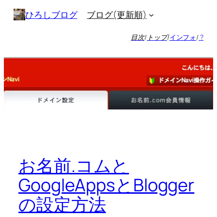
内
ブログ(更新順)
ひろしブログ
容
を
目次
/
トップ
/
インフォ
/
?
ス
キ
ッ
プ
お名前.コムと
GoogleAppsとBlogger
の設定方法