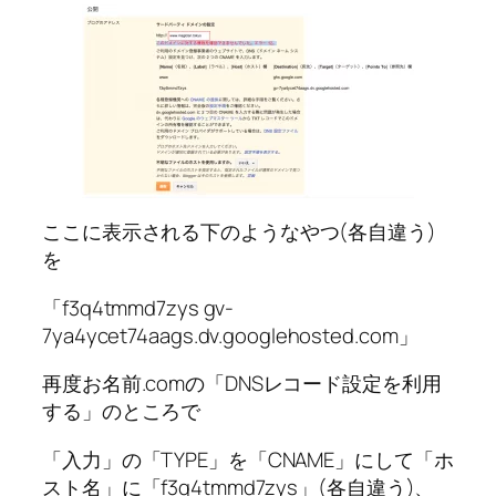
ここに表示される下のようなやつ(各自違う)
を
「f3q4tmmd7zys gv-
7ya4ycet74aags.dv.googlehosted.com」
再度お名前.comの「DNSレコード設定を利用
する」のところで
「入力」の「TYPE」を「CNAME」にして「ホ
スト名」に「f3q4tmmd7zys」(各自違う)、