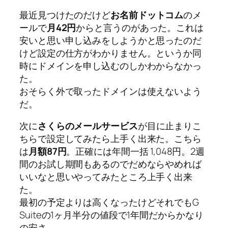
最近見つけたのだけど
お名前ドットコム
のメ
ールで
月42円
からと言うのがあった。これは
安いと思い申し込みをしようかと思ったのだ
けど設定の仕方がわかりません。というか同
時にドメインを申し込むのしかわからなかっ
た。
おそらく外で取ったドメインは使えないよう
だ。
次に
さくらのメールサービス
が目に止まりこ
ちらで設定してみたら上手く出来た。こちら
は
月額87円
。正確には年間一括 1,048円。2週
間のお試し期間もあるのでだめならやめれば
いいなと思いやってみたところ上手く出来
た。
最初の予定よりは高くなったけどそれでもG
Suiteの1ヶ月半分の値段で1年間だからかなり
の安さ。