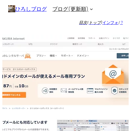
内
ブログ(更新順)
ひろしブログ
容
を
目次
/
トップ
/
インフォ
/
?
ス
キ
ッ
プ