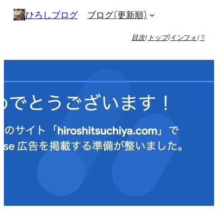
内
ブログ(更新順)
ひろしブログ
容
を
目次
/
トップ
/
インフォ
/
?
ス
キ
ッ
プ