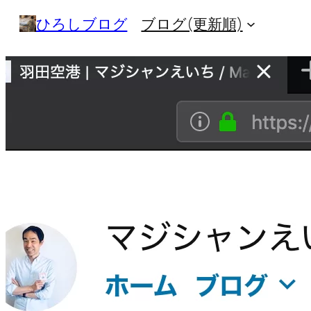
内
ひろしブログ
ブログ(更新順)
容
を
ス
キ
ッ
プ