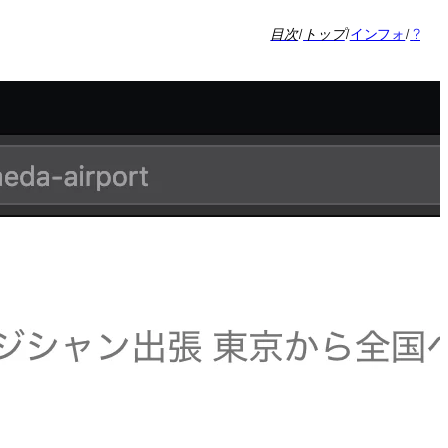
目次
/
トップ
/
インフォ
/
?