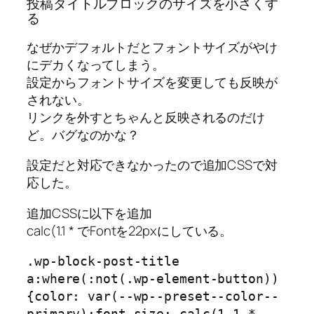
投稿タイトルブロックのサイズを小さくす
る
なぜかデフォルトだとフォントサイズがやけ
にデカくなってしまう。
設定からフォントサイズを変更しても反映が
されない。
リンクを外すとちゃんと反映されるのだけ
ど。バグなのかな？
設定だと対応できなかったので追加CSSで対
応した。
追加CSSに以下を追加
calc(1.1 * でFontを22pxにしている。
.wp-block-post-title 
a:where(:not(.wp-element-button))
{color: var(--wp--preset--color--
primary);font-size: calc(1.1 * 