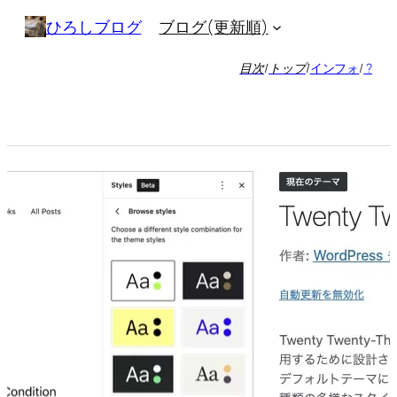
内
ブログ(更新順)
ひろしブログ
容
を
目次
/
トップ
/
インフォ
/
?
ス
キ
ッ
プ