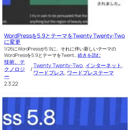
WordPressを5.9とテーマをTwenty Twenty-Two
に変更
1/26にWordPressが5.9に、それに伴い新しいテーマの
WordPressを5.9とテーマをTwent…
続きを読む
技術、テ
Twenty Twenty-Two
, 
インターネット
, 
クノロジ
/
ワードプレス
, 
ワードプレステーマ
ー
2.3.22