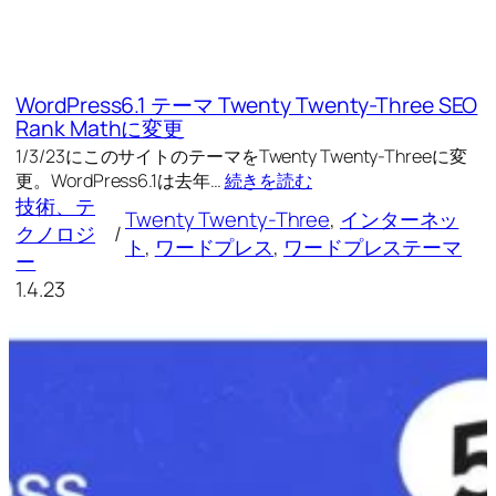
WordPress6.1 テーマ Twenty Twenty-Three SEO
Rank Mathに変更
1/3/23にこのサイトのテーマをTwenty Twenty-Threeに変
更。WordPress6.1は去年…
続きを読む
技術、テ
Twenty Twenty-Three
, 
インターネッ
クノロジ
/
ト
, 
ワードプレス
, 
ワードプレステーマ
ー
1.4.23