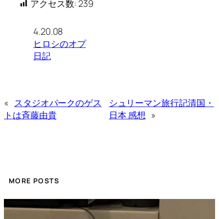
アクセス数:
239
4.20.08
ヒロシのオプ
日記
«
スタジオパークのゲス
シュリーマン旅行記清国・
トは斉藤由貴
日本 感想
»
MORE POSTS