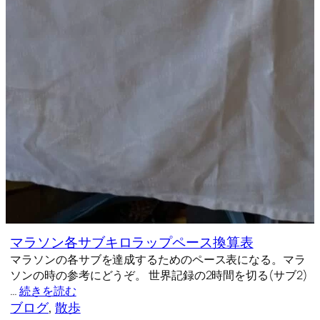
マラソン各サブキロラップペース換算表
マラソンの各サブを達成するためのペース表になる。マラ
ソンの時の参考にどうぞ。 世界記録の2時間を切る(サブ2)
…
続きを読む
ブログ
, 
散歩