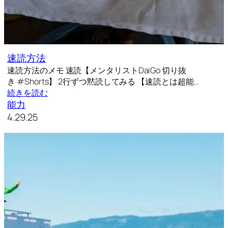
速読方法
速読方法のメモ 速読【メンタリストDaiGo 切り抜
き #Shorts】 2行ずつ黙読してみる 【速読とは超能…
続きを読む
能力
4.29.25