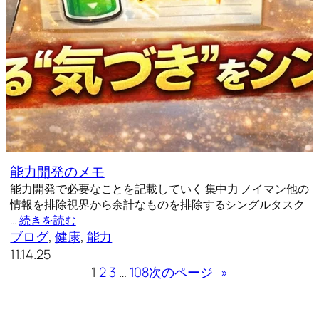
能力開発のメモ
能力開発で必要なことを記載していく 集中力 ノイマン他の
情報を排除視界から余計なものを排除するシングルタスク
…
続きを読む
ブログ
, 
健康
, 
能力
11.14.25
1
2
3
…
108
次のページ
»