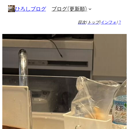
内
ブログ(更新順)
ひろしブログ
容
を
目次
/
トップ
/
インフォ
/
?
ス
キ
ッ
プ