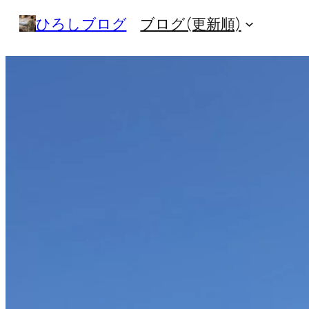
内
ひろしブログ
ブログ(更新順)
容
を
ス
キ
ッ
プ