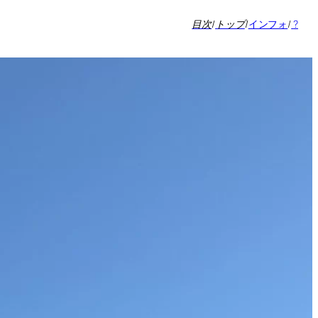
目次
/
トップ
/
インフォ
/
?