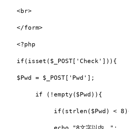
<br>

</form>

<?php

if(isset($_POST['Check'])){

$Pwd = $_POST['Pwd'];

     if (!empty($Pwd)){

          if(strlen($Pwd) < 8){

          echo "8文字以内。";
