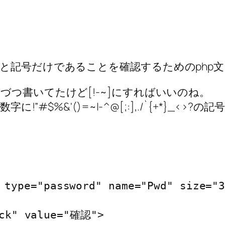
と記号だけであることを確認するためのphp文
つ書いてたけど[!-~]にすればいいのね。
”#$%&'()=~|-^@[;:],./`{+*}_<>
e="password" name="Pwd" size="32"
ck" value="確認">
