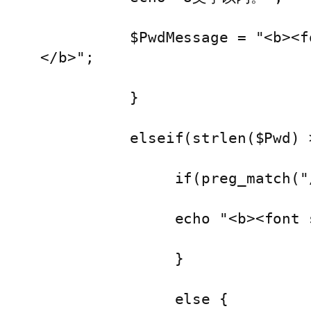
          $PwdMessage = "<b><font size="+1" color="#ff0000">※パスワードは8文字以上にして。</font>
</b>";

          }

          elseif(strlen($Pwd) >= 8){

               if(preg_match("/^[!-~]+$/", $Pwd)){

               echo "<b><font size="+1" color="#0000ff">OK</font></b>";

               }

               else {
