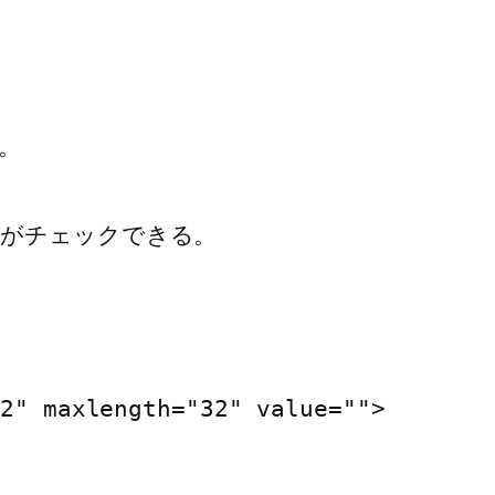
。
?の記号がチェックできる。
 maxlength="32" value="">
