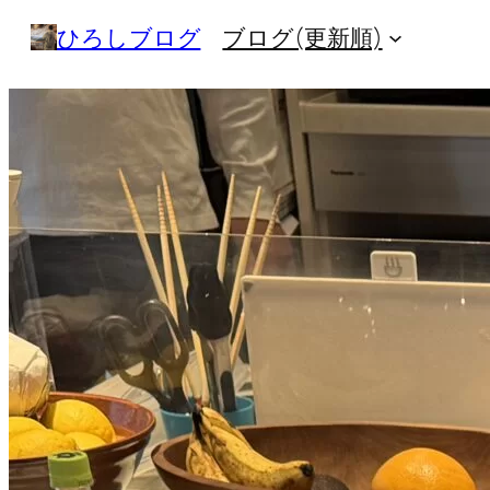
内
ひろしブログ
ブログ(更新順)
容
を
ス
キ
ッ
プ