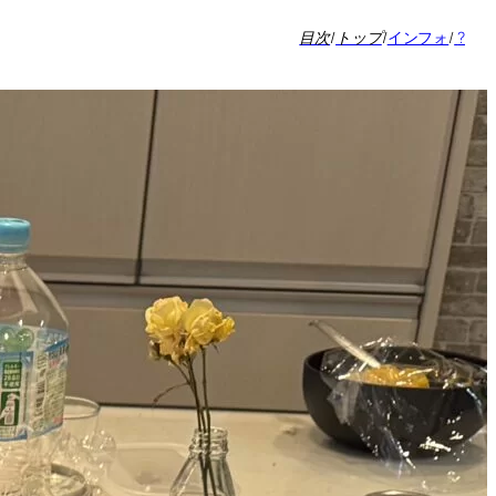
目次
/
トップ
/
インフォ
/
?