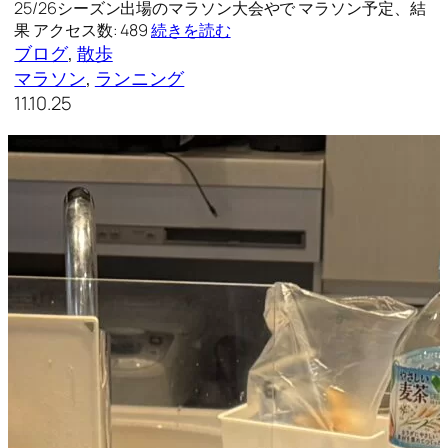
25/26シーズン出場のマラソン大会やで マラソン予定、結
果 アクセス数: 489
続きを読む
ブログ
, 
散歩
マラソン
, 
ランニング
11.10.25