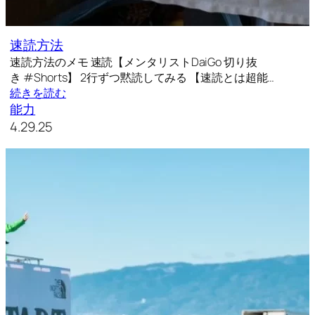
速読方法
速読方法のメモ 速読【メンタリストDaiGo 切り抜
き #Shorts】 2行ずつ黙読してみる 【速読とは超能…
続きを読む
能力
4.29.25