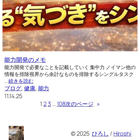
能力開発のメモ
能力開発で必要なことを記載していく 集中力 ノイマン他の
情報を排除視界から余計なものを排除するシングルタスク
…
続きを読む
ブログ
, 
健康
, 
能力
11.14.25
1
2
3
…
108
次のページ
»
© 2025
ひろし
/
Hiroshi