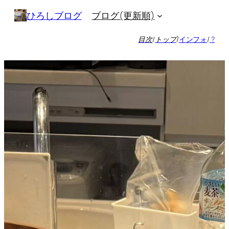
内
ブログ(更新順)
ひろしブログ
容
を
目次
/
トップ
/
インフォ
/
?
ス
キ
ッ
プ