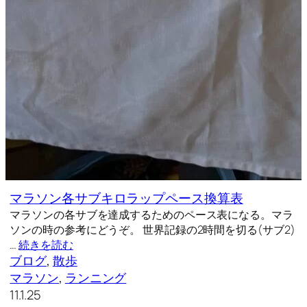
マラソン各サブキロラップペース換算表
マラソンの各サブを達成するためのペース表になる。マラ
ソンの時の参考にどうぞ。 世界記録の2時間を切る(サブ2)
…
続きを読む
ブログ
, 
散歩
マラソン
, 
ランニング
11.1.25