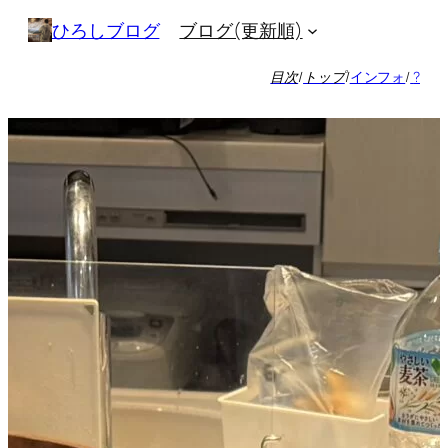
内
ブログ(更新順)
ひろしブログ
容
を
目次
/
トップ
/
インフォ
/
?
ス
キ
ッ
プ