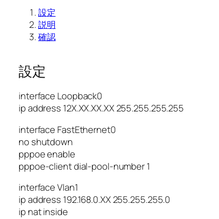
設定
説明
確認
設定
interface Loopback0
ip address 12X.XX.XX.XX 255.255.255.255
interface FastEthernet0
no shutdown
pppoe enable
pppoe-client dial-pool-number 1
interface Vlan1
ip address 192.168.0.XX 255.255.255.0
ip nat inside