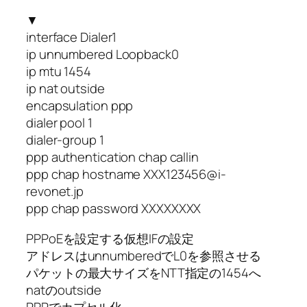
▼
interface Dialer1
ip unnumbered Loopback0
ip mtu 1454
ip nat outside
encapsulation ppp
dialer pool 1
dialer-group 1
ppp authentication chap callin
ppp chap hostname XXX123456@i-
revonet.jp
ppp chap password XXXXXXXX
PPPoEを設定する仮想IFの設定
アドレスはunnumberedでL0を参照させる
パケットの最大サイズをNTT指定の1454へ
natのoutside
PPPでカプセル化