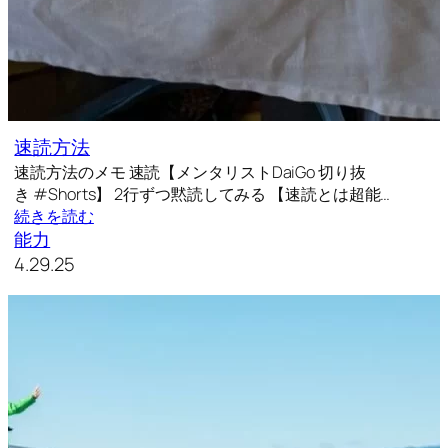
速読方法
速読方法のメモ 速読【メンタリストDaiGo 切り抜
き #Shorts】 2行ずつ黙読してみる 【速読とは超能…
続きを読む
能力
4.29.25