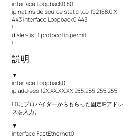
interface Loopback0 80
ip nat inside source static tcp 192.168.0.X
443 interface Loopback0 443
!
dialer-list 1 protocol ip permit
!
説明
▼
interface Loopback0
ip address 12X.XX.XX.XX 255.255.255.255
L0にプロバイダーからもらった固定IPアドレ
スを入力。
▼
interface FastEthernet0