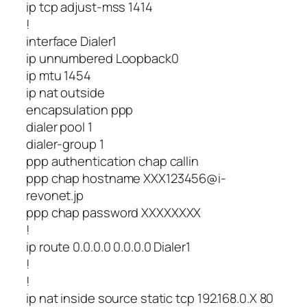
ip tcp adjust-mss 1414
!
interface Dialer1
ip unnumbered Loopback0
ip mtu 1454
ip nat outside
encapsulation ppp
dialer pool 1
dialer-group 1
ppp authentication chap callin
ppp chap hostname XXX123456@i-
revonet.jp
ppp chap password XXXXXXXX
!
ip route 0.0.0.0 0.0.0.0 Dialer1
!
!
ip nat inside source static tcp 192.168.0.X 80