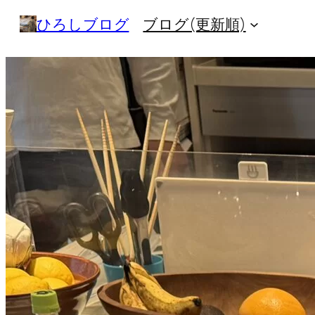
内
ひろしブログ
ブログ(更新順)
容
を
ス
キ
ッ
プ