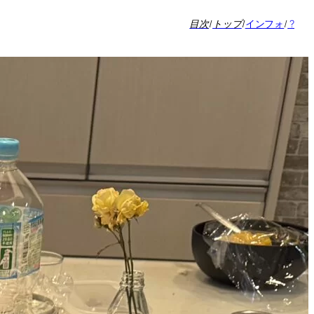
目次
/
トップ
/
インフォ
/
?