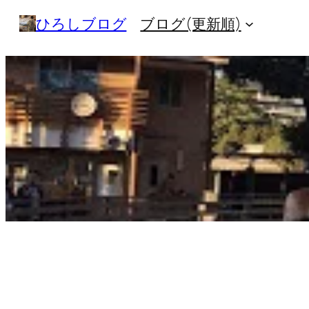
内
ひろしブログ
ブログ(更新順)
容
を
ス
キ
ッ
プ