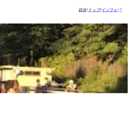
目次
/
トップ
/
インフォ
/
?