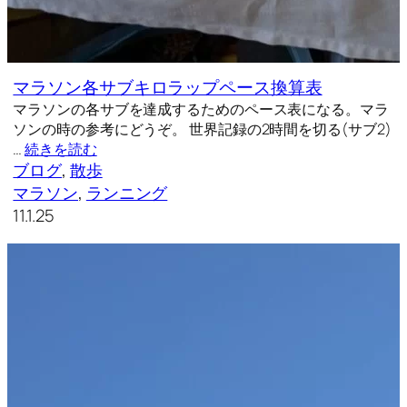
マラソン各サブキロラップペース換算表
マラソンの各サブを達成するためのペース表になる。マラ
ソンの時の参考にどうぞ。 世界記録の2時間を切る(サブ2)
…
続きを読む
ブログ
, 
散歩
マラソン
, 
ランニング
11.1.25