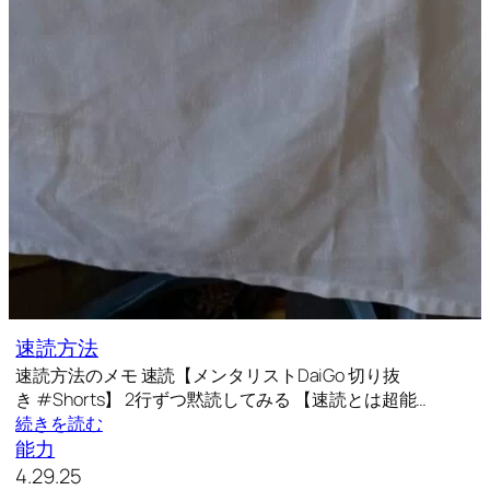
速読方法
速読方法のメモ 速読【メンタリストDaiGo 切り抜
き #Shorts】 2行ずつ黙読してみる 【速読とは超能…
続きを読む
能力
4.29.25