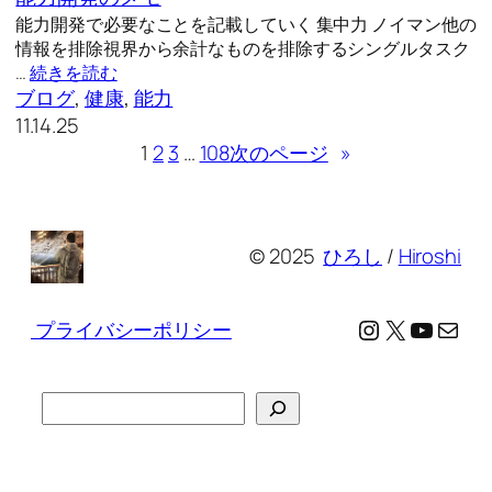
能力開発で必要なことを記載していく 集中力 ノイマン他の
情報を排除視界から余計なものを排除するシングルタスク
…
続きを読む
ブログ
, 
健康
, 
能力
11.14.25
1
2
3
…
108
次のページ
»
© 2025
ひろし
/
Hiroshi
Instagram
X
YouTu
メール
プライバシーポリシー
検
索