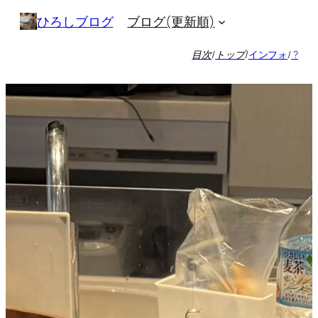
内
ブログ(更新順)
ひろしブログ
容
を
目次
/
トップ
/
インフォ
/
?
ス
キ
ッ
プ