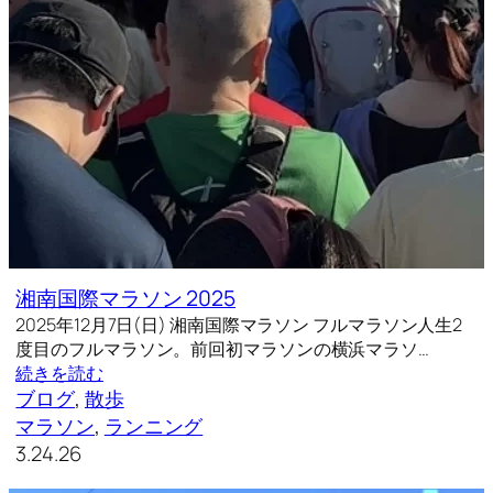
湘南国際マラソン 2025
2025年12月7日(日) 湘南国際マラソン フルマラソン人生2
度目のフルマラソン。前回初マラソンの横浜マラソ…
続きを読む
ブログ
, 
散歩
マラソン
, 
ランニング
3.24.26