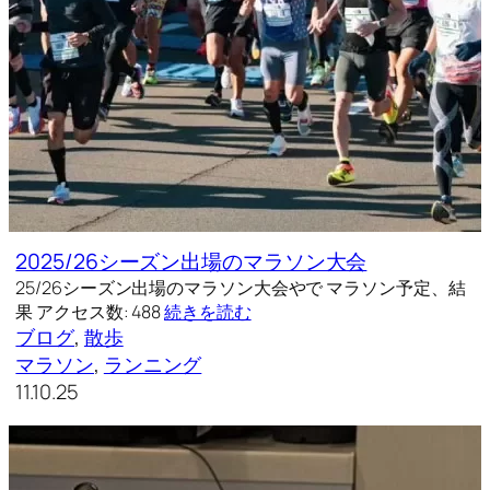
2025/26シーズン出場のマラソン大会
25/26シーズン出場のマラソン大会やで マラソン予定、結
果 アクセス数: 488
続きを読む
ブログ
, 
散歩
マラソン
, 
ランニング
11.10.25