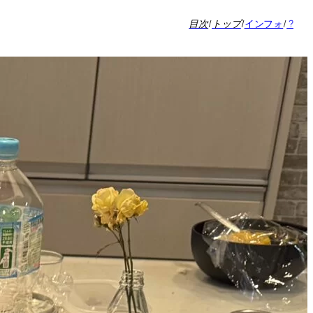
目次
/
トップ
/
インフォ
/
?