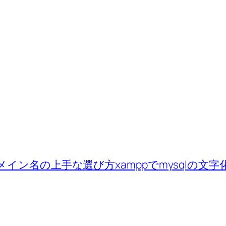
メイン名の上手な選び方
xamppでmysqlの文字