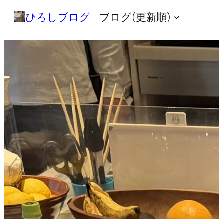
内
ひろしブログ
ブログ(更新順)
容
を
ス
キ
ッ
プ