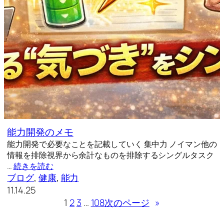
能力開発のメモ
能力開発で必要なことを記載していく 集中力 ノイマン他の
情報を排除視界から余計なものを排除するシングルタスク
…
続きを読む
ブログ
, 
健康
, 
能力
11.14.25
1
2
3
…
108
次のページ
»