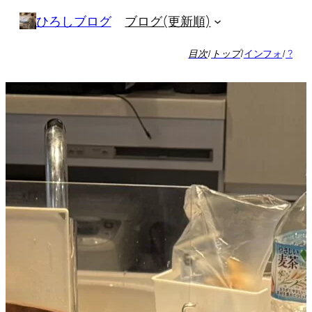
内
ブログ(更新順)
ひろしブログ
容
を
目次
/
トップ
/
インフォ
/
?
ス
キ
ッ
プ