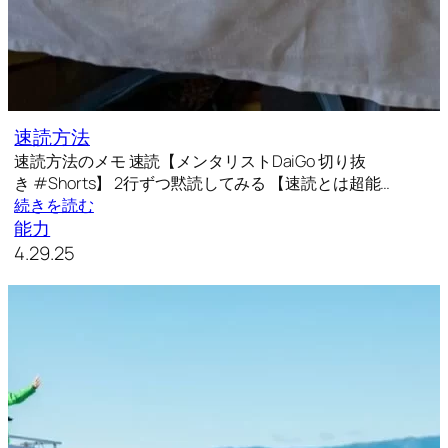
速読方法
速読方法のメモ 速読【メンタリストDaiGo 切り抜
き #Shorts】 2行ずつ黙読してみる 【速読とは超能…
続きを読む
能力
4.29.25