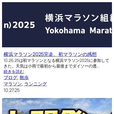
横浜マラソン2025完走、初マラソンの感想
10.26.25は初マラソンとなる横浜マラソン2025に参加して
きた。天気は小雨で最初から最後までダイソーの透…
続きを読む
ブログ
, 
散歩
マラソン
, 
ランニング
10.27.25