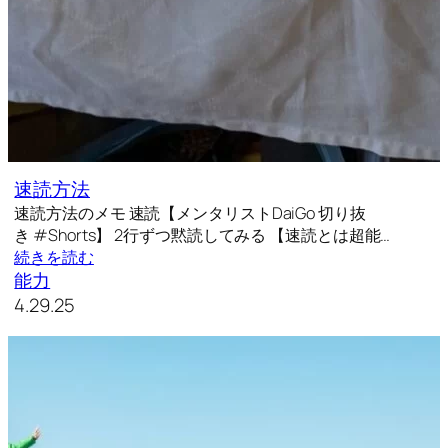
速読方法
速読方法のメモ 速読【メンタリストDaiGo 切り抜
き #Shorts】 2行ずつ黙読してみる 【速読とは超能…
続きを読む
能力
4.29.25