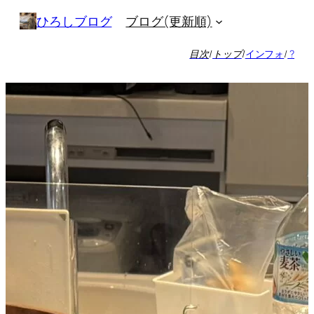
内
ブログ(更新順)
ひろしブログ
容
を
目次
/
トップ
/
インフォ
/
?
ス
キ
ッ
プ