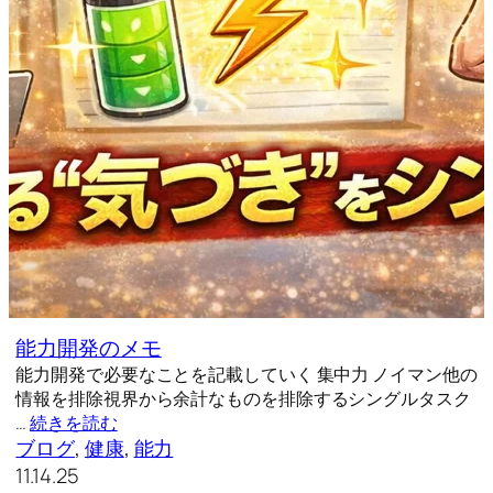
能力開発のメモ
能力開発で必要なことを記載していく 集中力 ノイマン他の
情報を排除視界から余計なものを排除するシングルタスク
…
続きを読む
ブログ
, 
健康
, 
能力
11.14.25