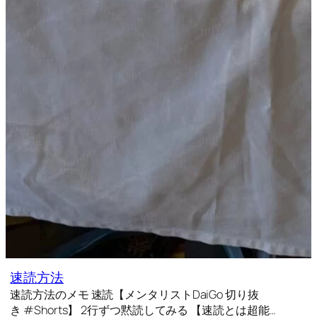
速読方法
速読方法のメモ 速読【メンタリストDaiGo 切り抜
き #Shorts】 2行ずつ黙読してみる 【速読とは超能…