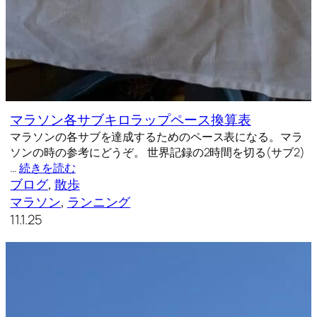
マラソン各サブキロラップペース換算表
マラソンの各サブを達成するためのペース表になる。マラ
ソンの時の参考にどうぞ。 世界記録の2時間を切る(サブ2)
…
続きを読む
ブログ
, 
散歩
マラソン
, 
ランニング
11.1.25