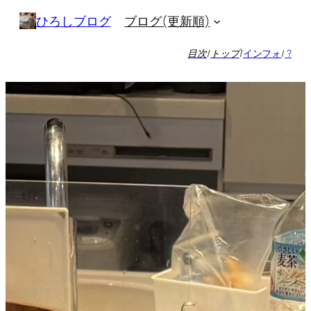
内
ブログ(更新順)
ひろしブログ
容
を
目次
/
トップ
/
インフォ
/
?
ス
キ
ッ
プ