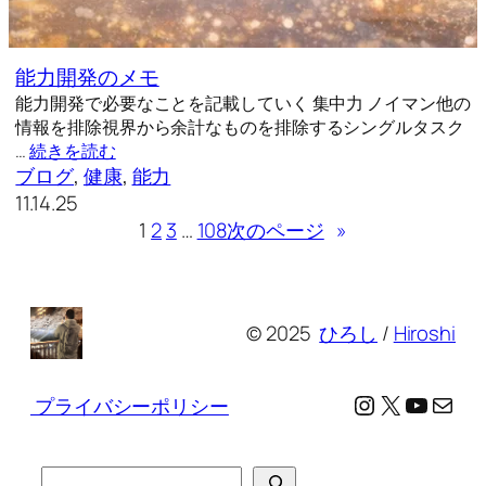
能力開発のメモ
能力開発で必要なことを記載していく 集中力 ノイマン他の
情報を排除視界から余計なものを排除するシングルタスク
…
続きを読む
ブログ
, 
健康
, 
能力
11.14.25
1
2
3
…
108
次のページ
»
© 2025
ひろし
/
Hiroshi
Instagram
X
YouTu
メール
プライバシーポリシー
検