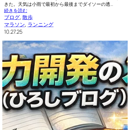
きた。天気は小雨で最初から最後までダイソーの透…
続きを読む
ブログ
, 
散歩
マラソン
, 
ランニング
10.27.25