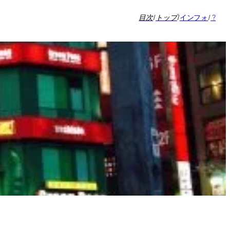
目次
/
トップ
/
インフォ
/
?