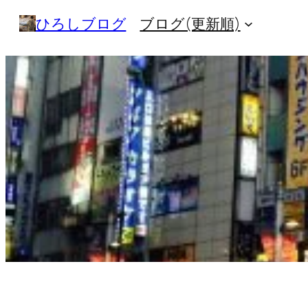
内
ひろしブログ
ブログ(更新順)
容
を
ス
キ
ッ
プ