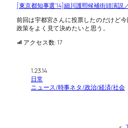
[東京都知事選’14]細川護熙候補街頭演
前回は宇都宮さんに投票したのだけど今
政策をよく見て決めたいと思う。
アクセス数:
17
1.23.14
日常
ニュース/時事ネタ/政治/経済/社会
«