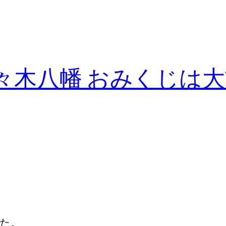
々木八幡 おみくじは
。
た。