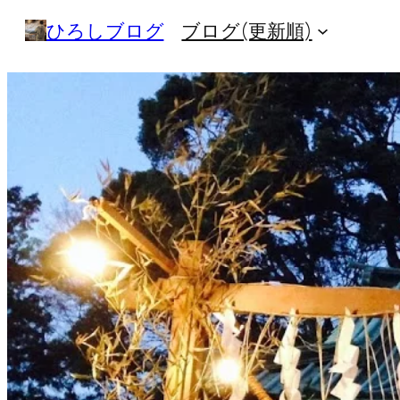
内
ひろしブログ
ブログ(更新順)
容
を
ス
キ
ッ
プ