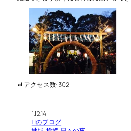
アクセス数:
302
1.12.14
Hのブログ
地域
挨拶
日々の事