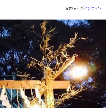
目次
/
トップ
/
インフォ
/
?