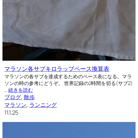
マラソン各サブキロラップペース換算表
マラソンの各サブを達成するためのペース表になる。マラ
ソンの時の参考にどうぞ。 世界記録の2時間を切る(サブ2)
…
続きを読む
ブログ
, 
散歩
マラソン
, 
ランニング
11.1.25