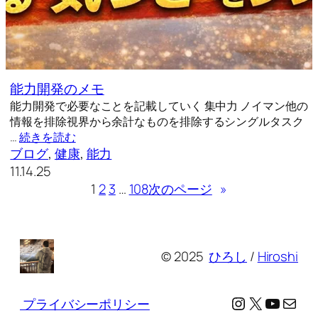
能力開発のメモ
能力開発で必要なことを記載していく 集中力 ノイマン他の
情報を排除視界から余計なものを排除するシングルタスク
…
続きを読む
ブログ
, 
健康
, 
能力
11.14.25
1
2
3
…
108
次のページ
»
© 2025
ひろし
/
Hiroshi
Instagram
X
YouTu
メール
プライバシーポリシー