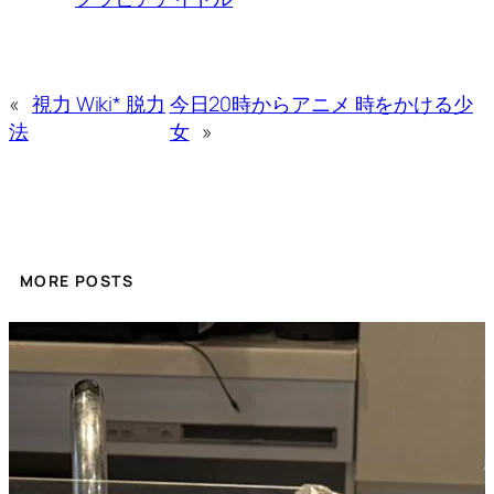
«
視力 Wiki* 脱力
今日20時からアニメ 時をかける少
法
女
»
MORE POSTS