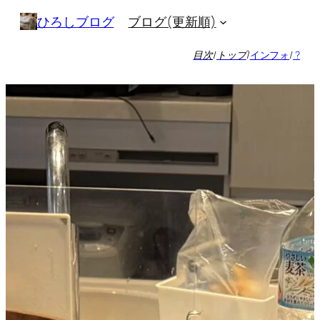
内
ブログ(更新順)
ひろしブログ
容
を
目次
/
トップ
/
インフォ
/
?
ス
キ
ッ
プ