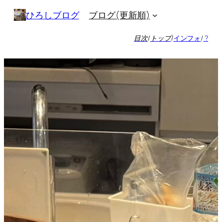
内
ブログ(更新順)
ひろしブログ
容
を
目次
/
トップ
/
インフォ
/
?
ス
キ
ッ
プ