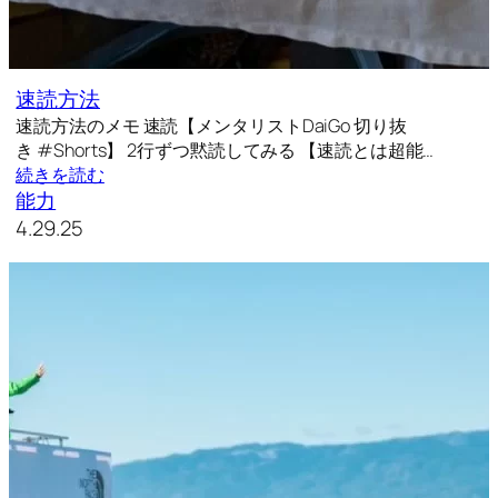
速読方法
速読方法のメモ 速読【メンタリストDaiGo 切り抜
き #Shorts】 2行ずつ黙読してみる 【速読とは超能…
続きを読む
能力
4.29.25