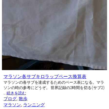
マラソン各サブキロラップペース換算表
マラソンの各サブを達成するためのペース表になる。マラ
ソンの時の参考にどうぞ。 世界記録の2時間を切る(サブ2)
…
続きを読む
ブログ
, 
散歩
マラソン
, 
ランニング