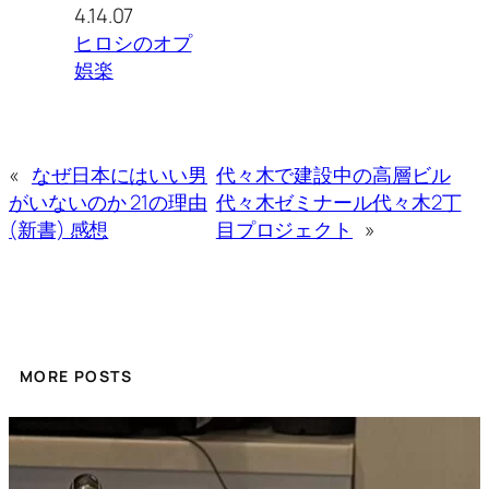
4.14.07
ヒロシのオプ
娯楽
«
なぜ日本にはいい男
代々木で建設中の高層ビル
がいないのか 21の理由
代々木ゼミナール代々木2丁
(新書) 感想
目プロジェクト
»
MORE POSTS