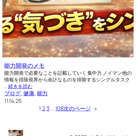
能力開発のメモ
能力開発で必要なことを記載していく 集中力 ノイマン他の
情報を排除視界から余計なものを排除するシングルタスク
…
続きを読む
ブログ
, 
健康
, 
能力
11.14.25
1
2
3
…
108
次のページ
»