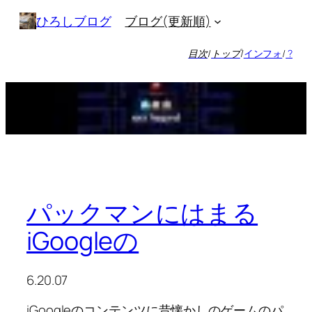
内
ブログ(更新順)
ひろしブログ
容
を
目次
/
トップ
/
インフォ
/
?
ス
キ
ッ
プ
パックマンにはまる
iGoogleの
6.20.07
iGoogleのコンテンツに昔懐かしのゲームのパ