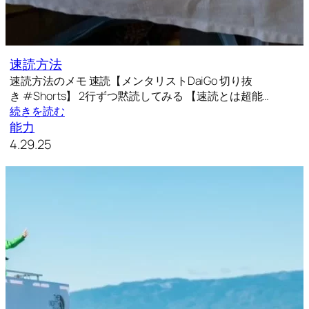
速読方法
速読方法のメモ 速読【メンタリストDaiGo 切り抜
き #Shorts】 2行ずつ黙読してみる 【速読とは超能…
続きを読む
能力
4.29.25