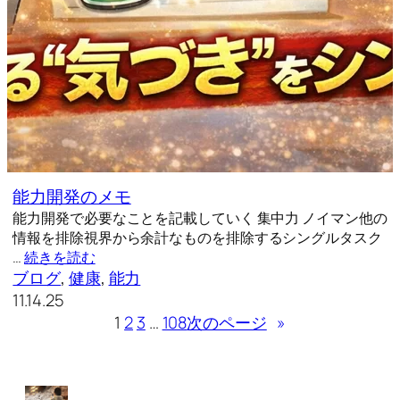
能力開発のメモ
能力開発で必要なことを記載していく 集中力 ノイマン他の
情報を排除視界から余計なものを排除するシングルタスク
…
続きを読む
ブログ
, 
健康
, 
能力
11.14.25
1
2
3
…
108
次のページ
»