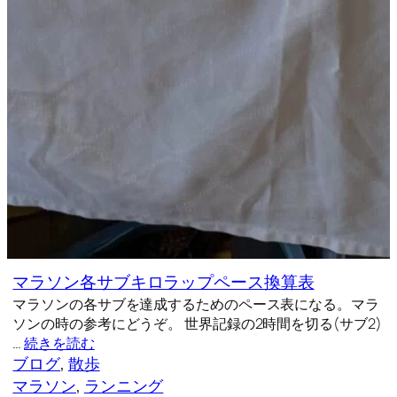
マラソン各サブキロラップペース換算表
マラソンの各サブを達成するためのペース表になる。マラ
ソンの時の参考にどうぞ。 世界記録の2時間を切る(サブ2)
…
続きを読む
ブログ
, 
散歩
マラソン
, 
ランニング