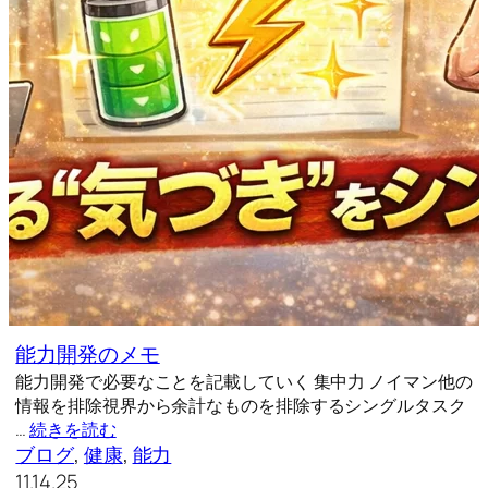
能力開発のメモ
能力開発で必要なことを記載していく 集中力 ノイマン他の
情報を排除視界から余計なものを排除するシングルタスク
…
続きを読む
ブログ
, 
健康
, 
能力
11.14.25