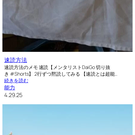
速読方法
速読方法のメモ 速読【メンタリストDaiGo 切り抜
き #Shorts】 2行ずつ黙読してみる 【速読とは超能…
続きを読む
能力
4.29.25