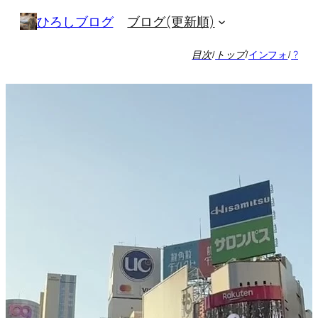
内
ブログ(更新順)
ひろしブログ
容
を
目次
/
トップ
/
インフォ
/
?
ス
キ
ッ
プ