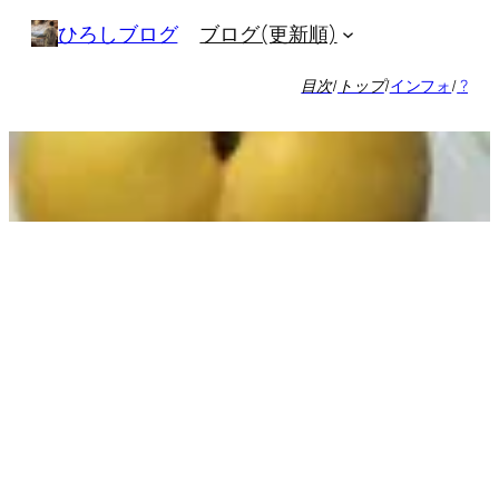
内
ブログ(更新順)
ひろしブログ
容
を
目次
/
トップ
/
インフォ
/
?
ス
キ
ッ
プ