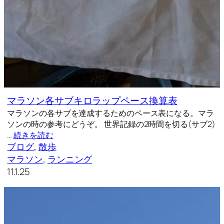
マラソン各サブキロラップペース換算表
マラソンの各サブを達成するためのペース表になる。マラ
ソンの時の参考にどうぞ。 世界記録の2時間を切る(サブ2)
…
続きを読む
ブログ
, 
散歩
マラソン
, 
ランニング
11.1.25