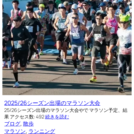
2025/26シーズン出場のマラソン大会
25/26シーズン出場のマラソン大会やで マラソン予定、結
果 アクセス数: 492
続きを読む
ブログ
, 
散歩
マラソン
, 
ランニング