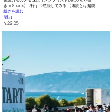
速読方法のメモ 速読【メンタリストDaiGo 切り抜
き #Shorts】 2行ずつ黙読してみる 【速読とは超能…
続きを読む
能力
4.29.25