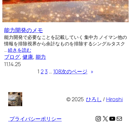
能力開発のメモ
能力開発で必要なことを記載していく 集中力 ノイマン他の
情報を排除視界から余計なものを排除するシングルタスク
…
続きを読む
ブログ
, 
健康
, 
能力
11.14.25
1
2
3
…
108
次のページ
»
© 2025
ひろし
/
Hiroshi
Instagram
X
YouTu
メール
プライバシーポリシー