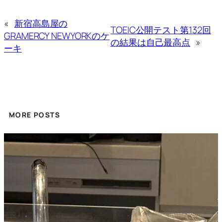
«
新宿高島屋の
TOEIC公開テスト第132回
GRAMERCY NEWYORKのケ
の結果は自己最高点
»
ーキ
MORE POSTS