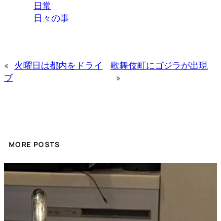
日常
日々の事
«
火曜日は都内をドライ
歌舞伎町にゴジラが出現
ブ
»
MORE POSTS