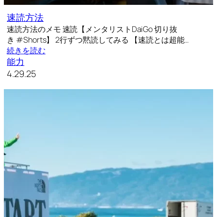
速読方法
速読方法のメモ 速読【メンタリストDaiGo 切り抜
き #Shorts】 2行ずつ黙読してみる 【速読とは超能…
続きを読む
能力
4.29.25