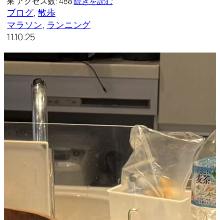
果 アクセス数: 488
続きを読む
ブログ
, 
散歩
マラソン
, 
ランニング
11.10.25