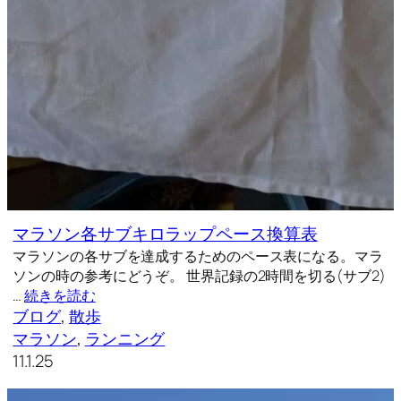
マラソン各サブキロラップペース換算表
マラソンの各サブを達成するためのペース表になる。マラ
ソンの時の参考にどうぞ。 世界記録の2時間を切る(サブ2)
…
続きを読む
ブログ
, 
散歩
マラソン
, 
ランニング
11.1.25