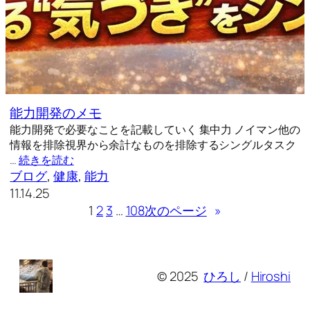
能力開発のメモ
能力開発で必要なことを記載していく 集中力 ノイマン他の
情報を排除視界から余計なものを排除するシングルタスク
…
続きを読む
ブログ
, 
健康
, 
能力
11.14.25
1
2
3
…
108
次のページ
»
© 2025
ひろし
/
Hiroshi