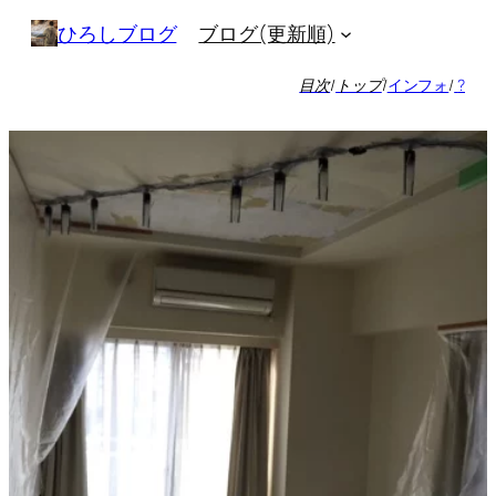
内
ブログ(更新順)
ひろしブログ
容
を
目次
/
トップ
/
インフォ
/
?
ス
キ
ッ
プ