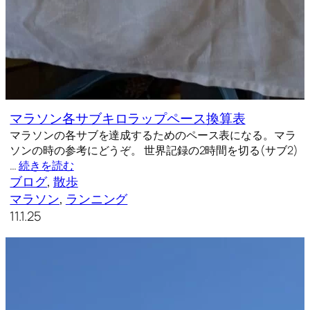
マラソン各サブキロラップペース換算表
マラソンの各サブを達成するためのペース表になる。マラ
ソンの時の参考にどうぞ。 世界記録の2時間を切る(サブ2)
…
続きを読む
ブログ
, 
散歩
マラソン
, 
ランニング
11.1.25