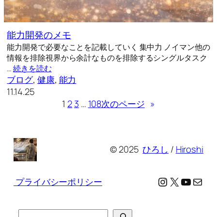
能力開発のメモ
能力開発で必要なことを記載していく 集中力 ノイマン他の
情報を排除視界から余計なものを排除するシングルタスク
…
続きを読む
ブログ
, 
健康
, 
能力
11.14.25
1
2
3
…
108
次のページ
»
© 2025
ひろし
/
Hiroshi
Instagram
X
YouTu
メール
プライバシーポリシー
検