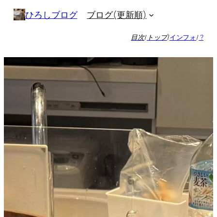
内
ブログ(更新順)
ひろしブログ
容
を
目次
/
トップ
/
インフォ
/
?
ス
キ
ッ
プ