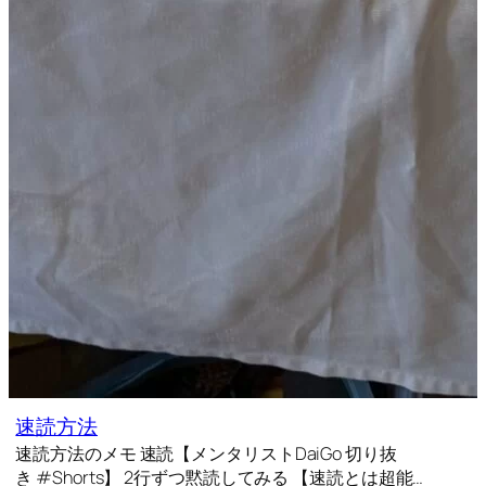
速読方法
速読方法のメモ 速読【メンタリストDaiGo 切り抜
き #Shorts】 2行ずつ黙読してみる 【速読とは超能…