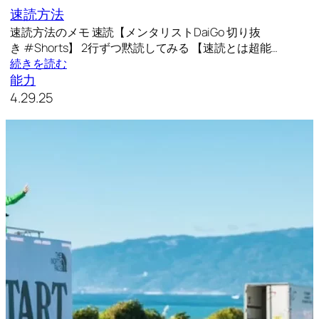
速読方法
速読方法のメモ 速読【メンタリストDaiGo 切り抜
き #Shorts】 2行ずつ黙読してみる 【速読とは超能…
続きを読む
能力
4.29.25