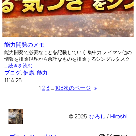
能力開発のメモ
能力開発で必要なことを記載していく 集中力 ノイマン他の
情報を排除視界から余計なものを排除するシングルタスク
…
続きを読む
ブログ
, 
健康
, 
能力
11.14.25
1
2
3
…
108
次のページ
»
© 2025
ひろし
/
Hiroshi