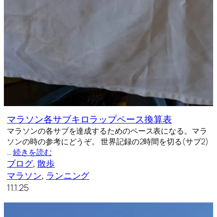
マラソン各サブキロラップペース換算表
マラソンの各サブを達成するためのペース表になる。マラ
ソンの時の参考にどうぞ。 世界記録の2時間を切る(サブ2)
…
続きを読む
ブログ
, 
散歩
マラソン
, 
ランニング
11.1.25