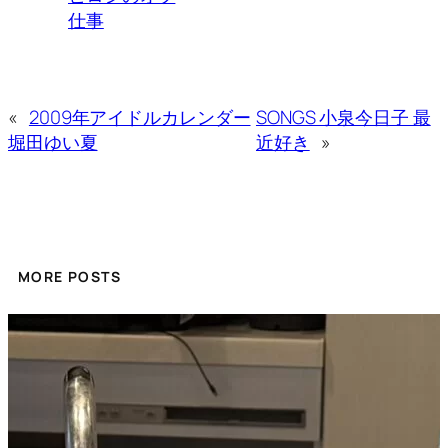
仕事
«
2009年アイドルカレンダー
SONGS 小泉今日子 最
堀田ゆい夏
近好き
»
MORE POSTS