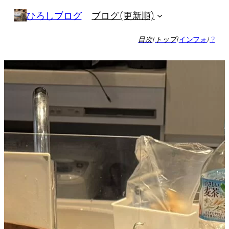
内
ブログ(更新順)
ひろしブログ
容
を
目次
/
トップ
/
インフォ
/
?
ス
キ
ッ
プ