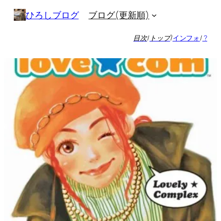
内
ブログ(更新順)
ひろしブログ
容
を
目次
/
トップ
/
インフォ
/
?
ス
キ
ッ
プ