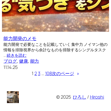
能力開発のメモ
能力開発で必要なことを記載していく 集中力 ノイマン他の
情報を排除視界から余計なものを排除するシングルタスク
…
続きを読む
ブログ
, 
健康
, 
能力
11.14.25
1
2
3
…
108
次のページ
»
© 2025
ひろし
/
Hiroshi