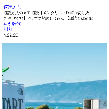
速読方法
速読方法のメモ 速読【メンタリストDaiGo 切り抜
き #Shorts】 2行ずつ黙読してみる 【速読とは超能…
続きを読む
能力
4.29.25