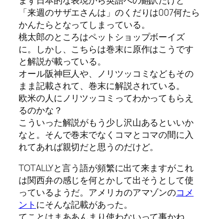
まず日本的な表現から英語への翻訳だけど
「来週のサザエさんは」のくだりは007何たら
かんたらとなってしまっている。
桃太郎のところはペットショップボーイズ
に。しかし、こちらは巻末に原作はこうです
と解説が載っている。
オール阪神巨人や、ノリツッコミなどもその
まま記載されて、巻末に解説されている。
欧米の人にノリツッコミってわかってもらえ
るのかな？
こういった解説がもう少し沢山あるといいか
なと。そんで巻末でなくコマとコマの間に入
れてあれば親切だと思うのだけど。
TOTALLYと言う語が頻繁に出て来ますがこれ
は関西弁の感じを何とかして出そうとして使
っているようだ。アメリカのアマゾンの
コメ
ント
にそんな記載があった。
てことはまああんまり使わないって事かね。