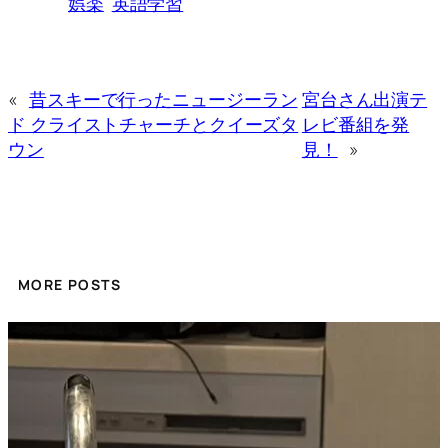
娯楽
英語学習
«
昔スキーで行ったニュージーラン
宮台さん出演テ
ド クライストチャーチとクイーズタ
レビ番組を発
ウン
見！
»
MORE POSTS