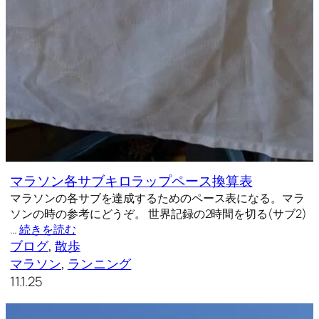
マラソン各サブキロラップペース換算表
マラソンの各サブを達成するためのペース表になる。マラ
ソンの時の参考にどうぞ。 世界記録の2時間を切る(サブ2)
…
続きを読む
ブログ
, 
散歩
マラソン
, 
ランニング
11.1.25