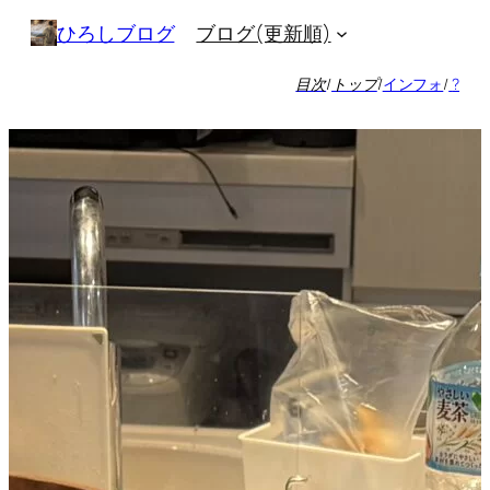
内
ブログ(更新順)
ひろしブログ
容
を
目次
/
トップ
/
インフォ
/
?
ス
キ
ッ
プ