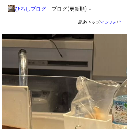
内
ブログ(更新順)
ひろしブログ
容
を
目次
/
トップ
/
インフォ
/
?
ス
キ
ッ
プ