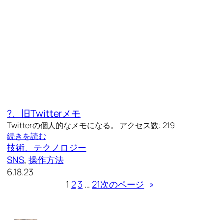
?、旧Twitterメモ
Twitterの個人的なメモになる。 アクセス数: 219
続きを読む
技術、テクノロジー
SNS
, 
操作方法
6.18.23
1
2
3
…
21
次のページ
»