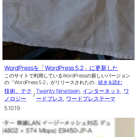
WordPressを「WordPress 5.2」に更新した
このサイトで利用しているWordPressの新しいバージョン
の「WordPress 5.2」がリリースされたの…
続きを読む
技術、テク
Twenty Nineteen
, 
インターネット
, 
ワ
/
ノロジー
ードプレス
, 
ワードプレステーマ
5.10.19