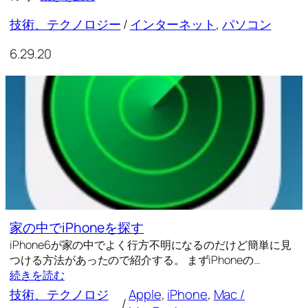
技術、テクノロジー
/
インターネット
, 
パソコン
6.29.20
家の中でiPhoneを探す
iPhone6が家の中でよく行方不明になるのだけど簡単に見
つける方法があったので紹介する。 まずiPhoneの…
続きを読む
技術、テクノロジ
Apple
, 
iPhone
, 
Mac /
/