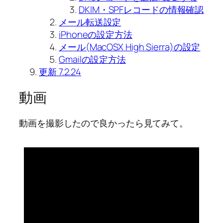
DKIM・SPFレコードの情報確認
メール転送設定
iPhoneの設定方法
メール(MacOSX High Sierra)の設定
Gmailの設定方法
更新 7.2.24
動画
動画を撮影したので良かったら見てみて。