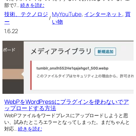
部で7…
続きを読む
技術、テクノロジ
MyYouTube
, 
インターネット
, 
買
/
ー
い物
1.6.22
WebPをWordPressにプラグインを使わないでア
ップロードする方法
WebPファイルをワードプレスにアップロードしようと思
い、試みたところエラーとなってしまった。まだちゃんと
対応…
続きを読む