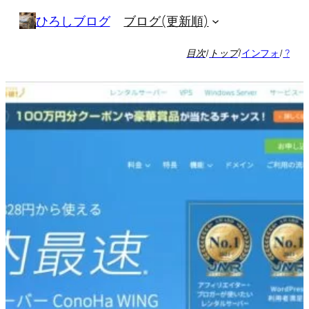
内
ブログ(更新順)
ひろしブログ
容
を
目次
/
トップ
/
インフォ
/
?
ス
キ
ッ
プ