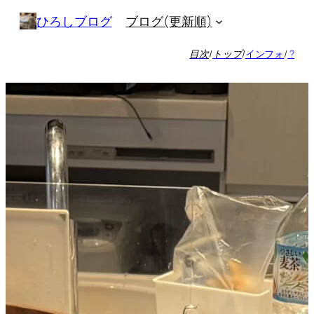
内
ブログ(更新順)
ひろしブログ
容
を
目次
/
トップ
/
インフォ
/
?
ス
キ
ッ
プ