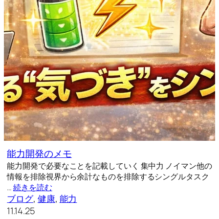
能力開発のメモ
能力開発で必要なことを記載していく 集中力 ノイマン他の
情報を排除視界から余計なものを排除するシングルタスク
…
続きを読む
ブログ
, 
健康
, 
能力
11.14.25