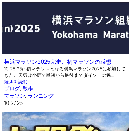
横浜マラソン2025完走、初マラソンの感想
10.26.25は初マラソンとなる横浜マラソン2025に参加して
きた。天気は小雨で最初から最後までダイソーの透…
続きを読む
ブログ
, 
散歩
マラソン
, 
ランニング
10.27.25