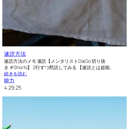
速読方法
速読方法のメモ 速読【メンタリストDaiGo 切り抜
き #Shorts】 2行ずつ黙読してみる 【速読とは超能…
続きを読む
能力
4.29.25