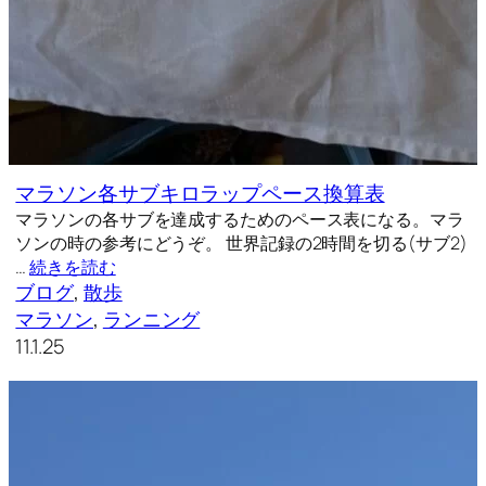
マラソン各サブキロラップペース換算表
マラソンの各サブを達成するためのペース表になる。マラ
ソンの時の参考にどうぞ。 世界記録の2時間を切る(サブ2)
…
続きを読む
ブログ
, 
散歩
マラソン
, 
ランニング
11.1.25