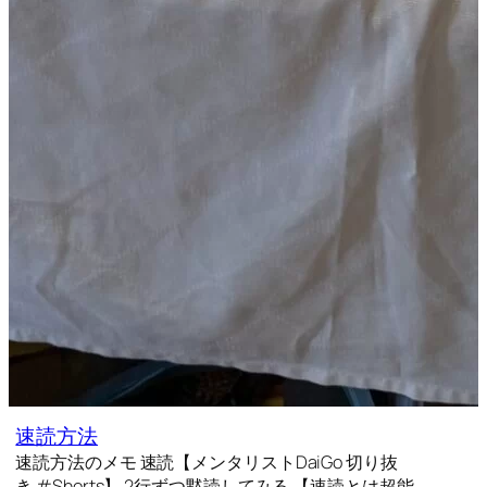
速読方法
速読方法のメモ 速読【メンタリストDaiGo 切り抜
き #Shorts】 2行ずつ黙読してみる 【速読とは超能…