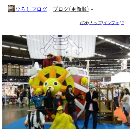
内
ブログ(更新順)
ひろしブログ
容
を
目次
/
トップ
/
インフォ
/
?
ス
キ
ッ
プ