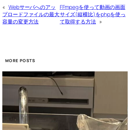
«
Webサーバへのアッ
FFmpegを使って動画の画面
プロードファイルの最大
サイズ(縦横比)をphpを使っ
容量の変更方法
て取得する方法
»
MORE POSTS