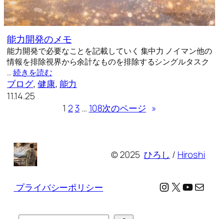
能力開発のメモ
能力開発で必要なことを記載していく 集中力 ノイマン他の
情報を排除視界から余計なものを排除するシングルタスク
…
続きを読む
ブログ
, 
健康
, 
能力
11.14.25
1
2
3
…
108
次のページ
»
© 2025
ひろし
/
Hiroshi
Instagram
X
YouTu
メール
プライバシーポリシー