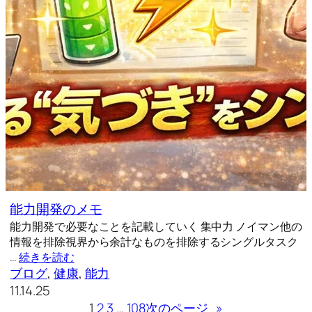
能力開発のメモ
能力開発で必要なことを記載していく 集中力 ノイマン他の
情報を排除視界から余計なものを排除するシングルタスク
…
続きを読む
ブログ
, 
健康
, 
能力
11.14.25
1
2
3
…
108
次のページ
»