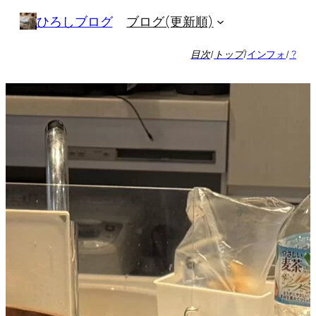
内
ブログ(更新順)
ひろしブログ
容
を
目次
/
トップ
/
インフォ
/
?
ス
キ
ッ
プ