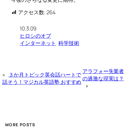
アクセス数:
264
10.3.09
ヒロシのオプ
インターネット
科学技術
アラフォー失業者
«
３か月トピック英会話ハートで
の過激な現実は？
話そう！マジカル英語塾 おすすめ
»
MORE POSTS