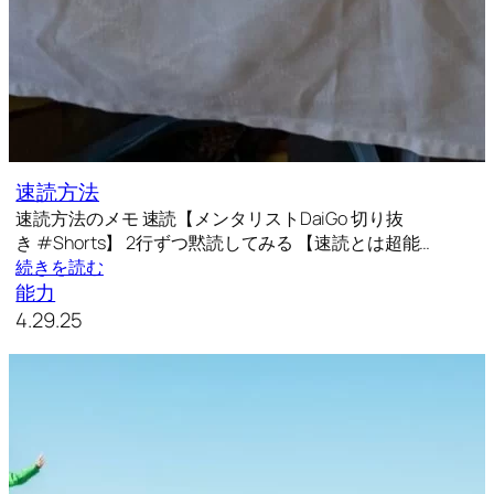
速読方法
速読方法のメモ 速読【メンタリストDaiGo 切り抜
き #Shorts】 2行ずつ黙読してみる 【速読とは超能…
続きを読む
能力
4.29.25