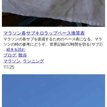
マラソン各サブキロラップペース換算表
マラソンの各サブを達成するためのペース表になる。マラ
ソンの時の参考にどうぞ。 世界記録の2時間を切る(サブ2)
…
続きを読む
ブログ
, 
散歩
マラソン
, 
ランニング
11.1.25