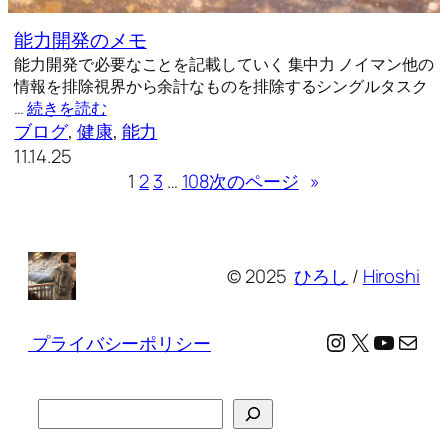
能力開発のメモ
能力開発で必要なことを記載していく 集中力 ノイマン他の
情報を排除視界から余計なものを排除するシングルタスク
…
続きを読む
ブログ
, 
健康
, 
能力
11.14.25
1
2
3
…
108
次のページ
»
© 2025
ひろし
/
Hiroshi
Instagram
X
YouTu
メール
プライバシーポリシー
検
索