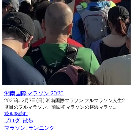
湘南国際マラソン 2025
2025年12月7日(日) 湘南国際マラソン フルマラソン人生2
度目のフルマラソン。前回初マラソンの横浜マラソ…
続きを読む
ブログ
, 
散歩
マラソン
, 
ランニング