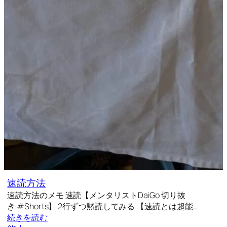
速読方法
速読方法のメモ 速読【メンタリストDaiGo 切り抜
き #Shorts】 2行ずつ黙読してみる 【速読とは超能…
続きを読む