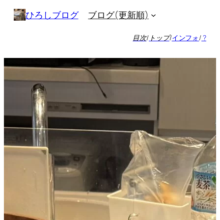
内
ブログ(更新順)
ひろしブログ
容
を
目次
/
トップ
/
インフォ
/
?
ス
キ
ッ
プ