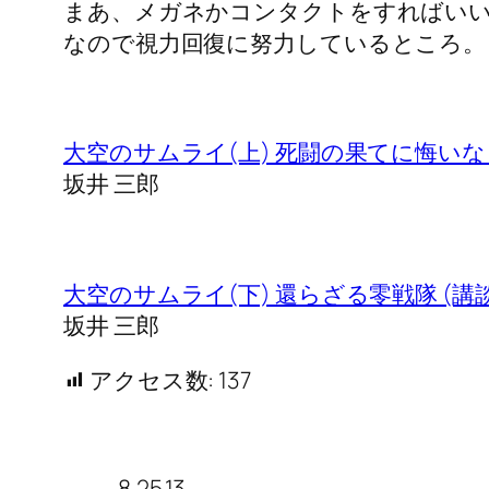
まあ、メガネかコンタクトをすればい
なので視力回復に努力しているところ。
大空のサムライ(上) 死闘の果てに悔いな
坂井 三郎
大空のサムライ(下) 還らざる零戦隊 (
坂井 三郎
アクセス数:
137
8.25.13