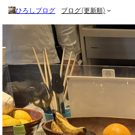
内
ひろしブログ
ブログ(更新順)
容
を
ス
キ
ッ
プ