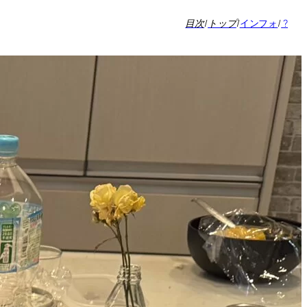
目次
/
トップ
/
インフォ
/
?