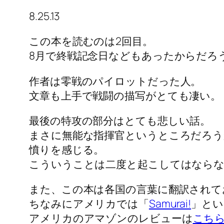
8.25.13
この本を読むのは2回目。
8月で終戦記念日などもあったからだろ
作者は零戦のパイロットだった人。
文章も上手で戦闘の描写がとても凄い。
最後の特攻の部分はとても悲しい話。
まさに無能な指揮官というところだろう
憤りを感じる。
こういうことは二度と起こしてはなら
また、この本は各国の言葉に翻訳されて
ちなみにアメリカでは「
Samurai!
」とい
アメリカのアマゾンのレビューは
こち