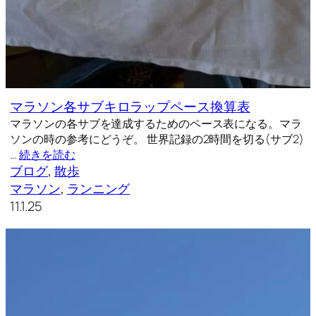
マラソン各サブキロラップペース換算表
マラソンの各サブを達成するためのペース表になる。マラ
ソンの時の参考にどうぞ。 世界記録の2時間を切る(サブ2)
…
続きを読む
ブログ
, 
散歩
マラソン
, 
ランニング
11.1.25