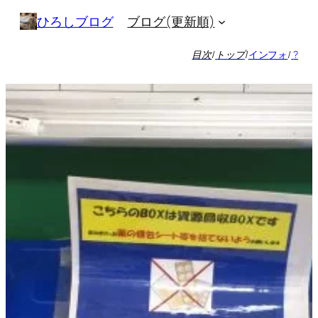
内
ブログ(更新順)
ひろしブログ
容
を
目次
/
トップ
/
インフォ
/
?
ス
キ
ッ
プ