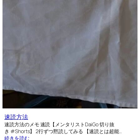
速読方法
速読方法のメモ 速読【メンタリストDaiGo 切り抜
き #Shorts】 2行ずつ黙読してみる 【速読とは超能…
続きを読む