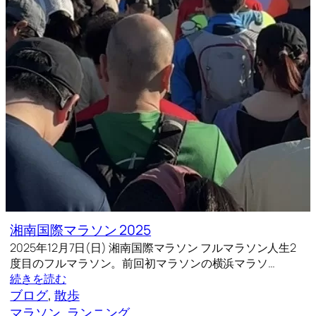
湘南国際マラソン 2025
2025年12月7日(日) 湘南国際マラソン フルマラソン人生2
度目のフルマラソン。前回初マラソンの横浜マラソ…
続きを読む
ブログ
, 
散歩
マラソン
, 
ランニング