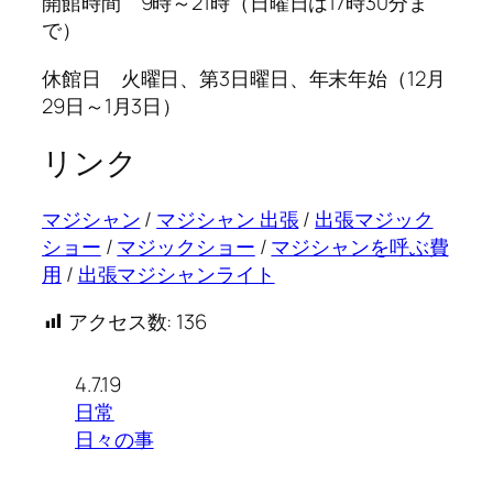
開館時間 9時～21時（日曜日は17時30分ま
で）
休館日 火曜日、第3日曜日、年末年始（12月
29日～1月3日）
リンク
マジシャン
/
マジシャン 出張
/
出張マジック
ショー
/
マジックショー
/
マジシャンを呼ぶ費
用
/
出張マジシャンライト
アクセス数:
136
4.7.19
日常
日々の事