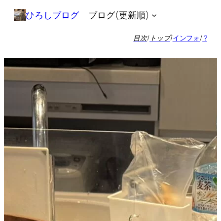
内
ブログ(更新順)
ひろしブログ
容
を
目次
/
トップ
/
インフォ
/
?
ス
キ
ッ
プ