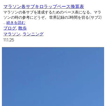
マラソン各サブキロラップペース換算表
マラソンの各サブを達成するためのペース表になる。マラ
ソンの時の参考にどうぞ。 世界記録の2時間を切る(サブ2)
…
続きを読む
ブログ
, 
散歩
マラソン
, 
ランニング
11.1.25