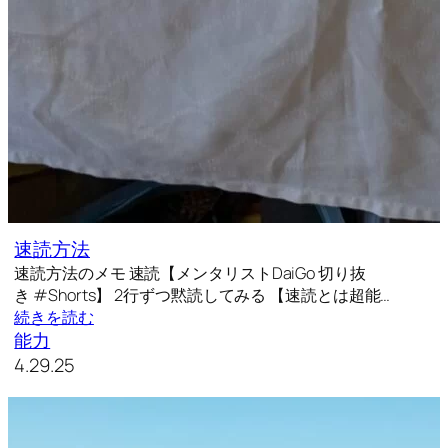
速読方法
速読方法のメモ 速読【メンタリストDaiGo 切り抜
き #Shorts】 2行ずつ黙読してみる 【速読とは超能…
続きを読む
能力
4.29.25