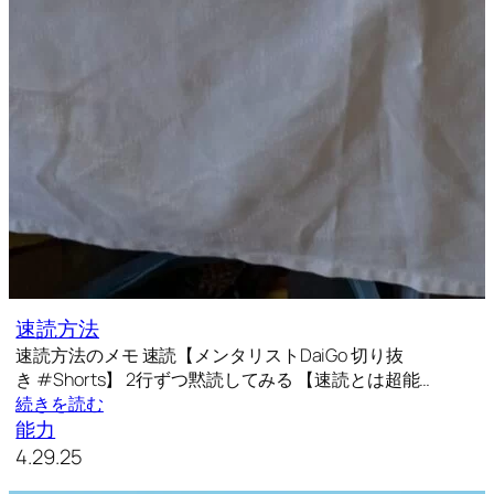
速読方法
速読方法のメモ 速読【メンタリストDaiGo 切り抜
き #Shorts】 2行ずつ黙読してみる 【速読とは超能…
続きを読む
能力
4.29.25