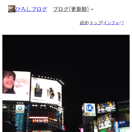
内
ブログ(更新順)
ひろしブログ
容
を
目次
/
トップ
/
インフォ
/
?
ス
キ
ッ
プ