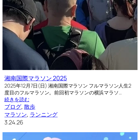
湘南国際マラソン 2025
2025年12月7日(日) 湘南国際マラソン フルマラソン人生2
度目のフルマラソン。前回初マラソンの横浜マラソ…
続きを読む
ブログ
, 
散歩
マラソン
, 
ランニング
3.24.26