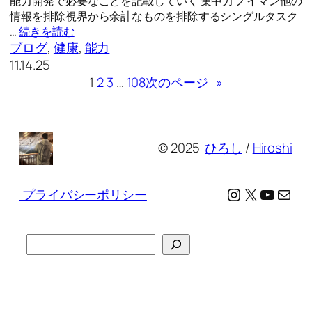
能力開発で必要なことを記載していく 集中力 ノイマン他の
情報を排除視界から余計なものを排除するシングルタスク
…
続きを読む
ブログ
, 
健康
, 
能力
11.14.25
1
2
3
…
108
次のページ
»
© 2025
ひろし
/
Hiroshi
Instagram
X
YouTu
メール
プライバシーポリシー
検
索