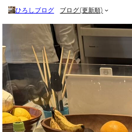
内
ひろしブログ
ブログ(更新順)
容
を
ス
キ
ッ
プ