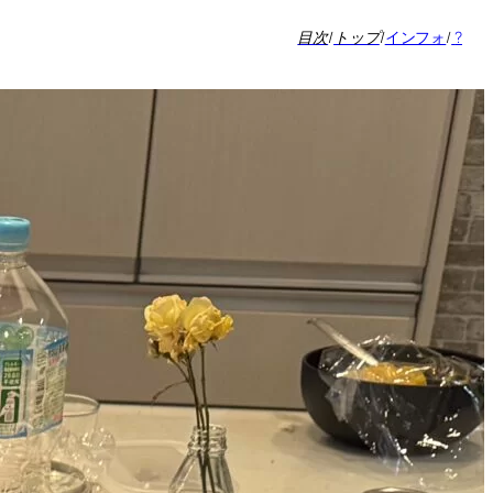
目次
/
トップ
/
インフォ
/
?